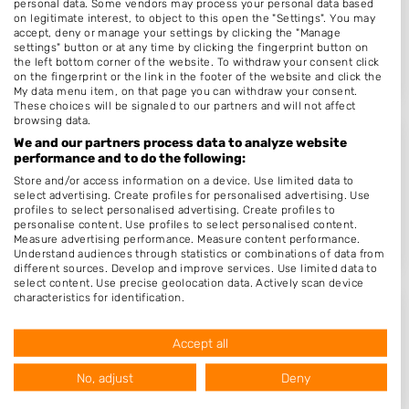
personal data. Some vendors may process your personal data based
De Stappert 23
on legitimate interest, to object to this open the "Settings". You may
5066MD
Moergestel
accept, deny or manage your settings by clicking the "Manage
settings" button or at any time by clicking the fingerprint button on
Op 15,52 km afstand
the left bottom corner of the website. To withdraw your consent click
on the fingerprint or the link in the footer of the website and click the
My data menu item, on that page you can withdraw your consent.
These choices will be signaled to our partners and will not affect
browsing data.
We and our partners process data to analyze website
Cindy Le Pair
performance and to do the following:
Hool 4
Store and/or access information on a device. Use limited data to
select advertising. Create profiles for personalised advertising. Use
5674PA
Nuenen
profiles to select personalised advertising. Create profiles to
Op 15,56 km afstand
personalise content. Use profiles to select personalised content.
Measure advertising performance. Measure content performance.
Understand audiences through statistics or combinations of data from
different sources. Develop and improve services. Use limited data to
select content. Use precise geolocation data. Actively scan device
characteristics for identification.
Data may be shared outside of the European Union and send to the
Pika-Nails
USA.
Accept all
Kerkstraat 2
Your consent and the cookie policy applies solely to this website/app.
5066AS
Moergestel
View Partner List (1016 IAB Vendors)
No, adjust
Deny
Op 15,72 km afstand
We use your data for the following purposes: