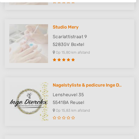
IAB processing purposes:
Store and/or access information on a device
Use limited data to select advertising
Studio Mery
Scarlattistraat 9
Create profiles for personalised advertising
5283GV
Boxtel
Use profiles to select personalised
Op 15,80 km afstand
advertising
Create profiles to personalise content
Use profiles to select personalised content
Nagelstyliste & pedicure Inge D..
Measure advertising performance
Lensheuvel 35
5541BA
Reusel
Measure content performance
Op 15,83 km afstand
Understand audiences through statistics
or combinations of data from different
sources