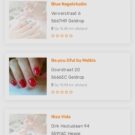
Develop and improve services
Blue Nagelstudio
Ververstraat 6
Use limited data to select content
5667HR
Geldrop
IAB Special Features:
Op 15,85 km afstand
Use precise geolocation data
Identify devices based on information
actively requested
Be.you.tiful by Melbis
Non-IAB processing purposes:
Goorstraat 20
Necessary
5666EC
Geldrop
Performance
Op 15,98 km afstand
Functional
Advertising
Niza Vida
Dirk Heziuslaan 94
5591AC
Heeze