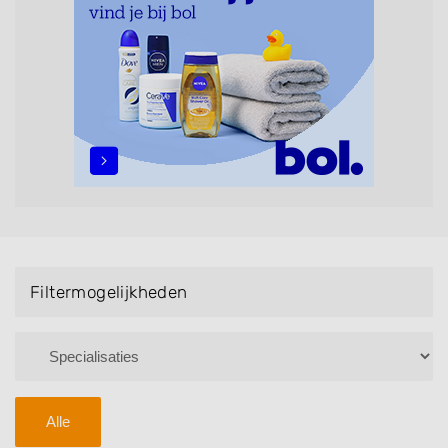
Bruidsnagels en Handmassage. U kunt de
zoekresultaten filteren met behulp van de
specialisatie filter en u vindt zoekresultaten in iedere
wijk (noord, oost, zuid, west en het centrum) van
Wintelre.
Filtermogelijkheden
Alle