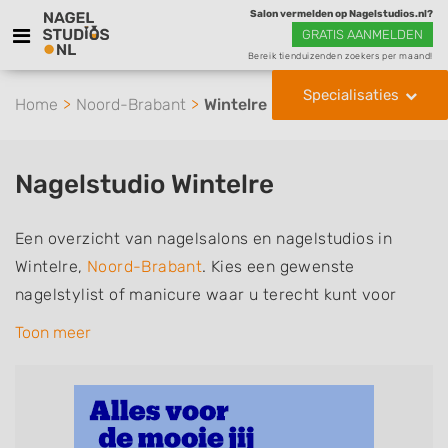
Salon vermelden op Nagelstudios.nl?
GRATIS AANMELDEN
Bereik tienduizenden zoekers per maand!
Specialisaties
Home
Noord-Brabant
Wintelre
Nagelstudio Wintelre
Een overzicht van nagelsalons en nagelstudios in
Wintelre,
Noord-Brabant
. Kies een gewenste
nagelstylist of manicure waar u terecht kunt voor
handverzorging, nagelverzorging en soms ook
Toon meer
voetverzorging. De nagelstylisten hebben mogelijk
een van de volgende specialisaties of aantekeningen:
Manicure, Pedicure, French Manicure, Acrylnagels,
Gelnagels, Nailart, Parrafinebehandeling, 3D Nailart,