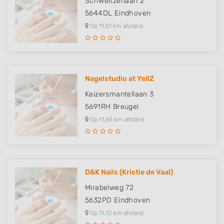
Schweitzerlaan 2
5644DL
Eindhoven
Op 11,51 km afstand
Nagelstudio at YellZ
Keizersmantellaan 3
5691RH
Breugel
Op 11,65 km afstand
D&K Nails (Kristie de Vaal)
Mirabelweg 72
5632PD
Eindhoven
Op 11,72 km afstand