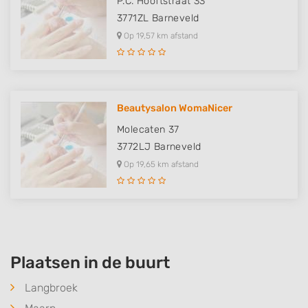
P.C. Hooftstraat 33
3771ZL
Barneveld
Op 19,57 km afstand
Beautysalon WomaNicer
Molecaten 37
3772LJ
Barneveld
Op 19,65 km afstand
Plaatsen in de buurt
Langbroek