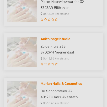
Pieter Noorwitskwartier 32
3723AR
Bilthoven
Op 15,06 km afstand
Anithinagelstudio
Zuiderkruis 233
3902WH
Veenendaal
Op 15,36 km afstand
Marian Nails & Cosmetics
De Schoorsteen 33
4012EC
Kerk Avezaath
Op 15,48 km afstand