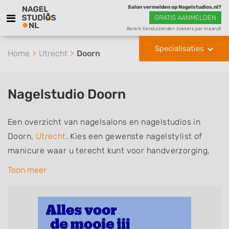
Salon vermelden op Nagelstudios.nl?
GRATIS AANMELDEN
Bereik tienduizenden zoekers per maand!
Specialisaties
Home
Utrecht
Doorn
Nagelstudio Doorn
Een overzicht van nagelsalons en nagelstudios in
Doorn,
Utrecht
. Kies een gewenste nagelstylist of
manicure waar u terecht kunt voor handverzorging,
nagelverzorging en soms ook voetverzorging. De
Toon meer
nagelstylisten hebben mogelijk een van de volgende
specialisaties of aantekeningen: Manicure, Pedicure,
French Manicure, Acrylnagels, Gelnagels, Nailart,
Parrafinebehandeling, 3D Nailart, Bruidsnagels en