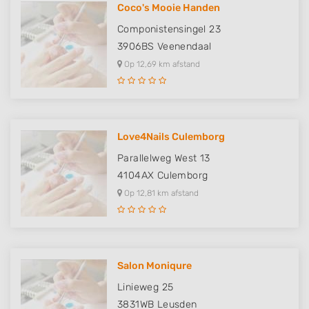
Coco's Mooie Handen
Componistensingel 23
3906BS
Veenendaal
Op 12,69 km afstand
Love4Nails Culemborg
Parallelweg West 13
4104AX
Culemborg
Op 12,81 km afstand
Salon Moniqure
Linieweg 25
3831WB
Leusden