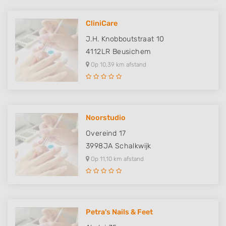
CliniCare
J.H. Knobboutstraat 10
4112LR
Beusichem
Op 10,39 km afstand
Noorstudio
Overeind 17
3998JA
Schalkwijk
Op 11,10 km afstand
Petra's Nails & Feet