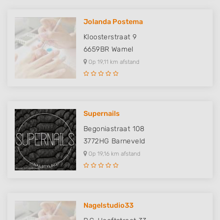
Jolanda Postema
Kloosterstraat 9
6659BR
Wamel
Op 19,11 km afstand
Supernails
Begoniastraat 108
3772HG
Barneveld
Op 19,16 km afstand
Nagelstudio33