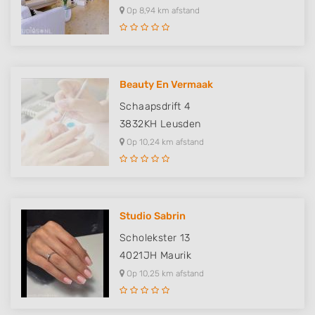
Op 8,94 km afstand
Beauty En Vermaak
Schaapsdrift 4
3832KH
Leusden
Op 10,24 km afstand
Studio Sabrin
Scholekster 13
4021JH
Maurik
Op 10,25 km afstand