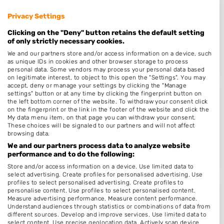
De Schoonheid
Privacy Settings
Gaasbeekheem 19
Clicking on the "Deny" button retains the default setting
3907ND
Veenendaal
of only strictly necessary cookies.
Op 16,11 km afstand
We and our partners store and/or access information on a device, such
as unique IDs in cookies and other browser storage to process
personal data. Some vendors may process your personal data based
on legitimate interest, to object to this open the "Settings". You may
accept, deny or manage your settings by clicking the "Manage
settings" button or at any time by clicking the fingerprint button on
Jareth Nails
the left bottom corner of the website. To withdraw your consent click
on the fingerprint or the link in the footer of the website and click the
Giessenplein 78
My data menu item, on that page you can withdraw your consent.
These choices will be signaled to our partners and will not affect
3522KG
Utrecht
browsing data.
Op 16,25 km afstand
We and our partners process data to analyze website
performance and to do the following:
Store and/or access information on a device. Use limited data to
select advertising. Create profiles for personalised advertising. Use
profiles to select personalised advertising. Create profiles to
personalise content. Use profiles to select personalised content.
Nelly Nails
Measure advertising performance. Measure content performance.
Understand audiences through statistics or combinations of data from
Bovenkruier 20
different sources. Develop and improve services. Use limited data to
3738WC
Maartensdijk
select content. Use precise geolocation data. Actively scan device