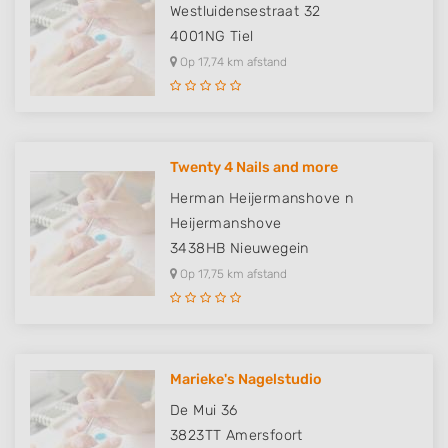
Functional
Westluidensestraat 32
4001NG
Tiel
Advertising
Op 17,74 km afstand
Twenty 4 Nails and more
Herman Heijermanshove n
Heijermanshove
3438HB
Nieuwegein
Op 17,75 km afstand
Marieke's Nagelstudio
De Mui 36
3823TT
Amersfoort