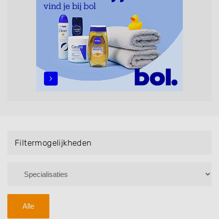
Handmassage. U kunt de zoekresultaten filteren met
behulp van de specialisatie filter en u vindt
zoekresultaten in iedere wijk (noord, oost, zuid, west
en het centrum) van Doorn.
Filtermogelijkheden
Alle