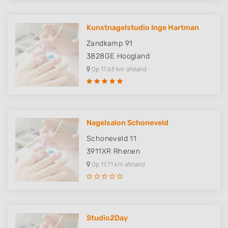
Measure content performance
Kunstnagelstudio Inge Hartman
Understand audiences through statistics
Zandkamp 91
or combinations of data from different
sources
3828GE
Hoogland
Op 17,63 km afstand
Develop and improve services
Use limited data to select content
IAB Special Features:
Nagelsalon Schoneveld
Use precise geolocation data
Schoneveld 11
Identify devices based on information
3911XR
Rhenen
actively requested
Op 17,71 km afstand
Non-IAB processing purposes:
Necessary
Performance
Studio2Day