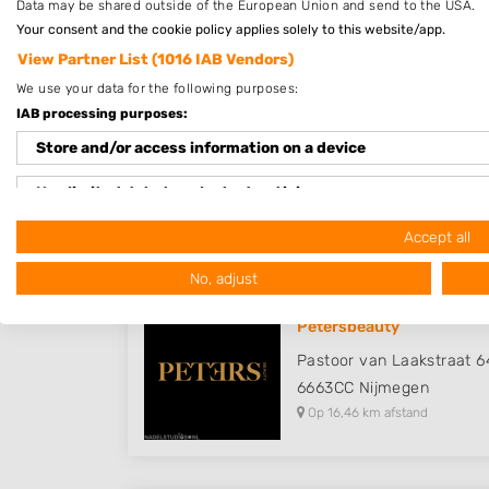
Data may be shared outside of the European Union and send to the USA.
Op 14,54 km afstand
Your consent and the cookie policy applies solely to this website/app.
View Partner List (1016 IAB Vendors)
We use your data for the following purposes:
IAB processing purposes:
Pedicure Benita
Store and/or access information on a device
Vogelenzangscheweg 3
5363TH
Velp
Use limited data to select advertising
Op 16,13 km afstand
Create profiles for personalised advertising
Accept all
No, adjust
Use profiles to select personalised advertising
Create profiles to personalise content
Petersbeauty
Pastoor van Laakstraat 6
Use profiles to select personalised content
6663CC
Nijmegen
Op 16,46 km afstand
Measure advertising performance
Measure content performance