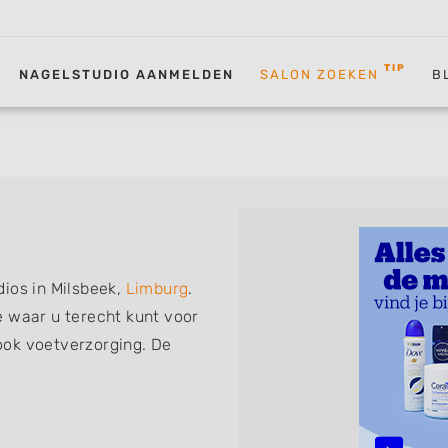
TIP
NAGELSTUDIO AANMELDEN
SALON ZOEKEN
B
ios in Milsbeek,
Limburg
.
e waar u terecht kunt voor
ook voetverzorging. De
volgende specialisaties of
 Manicure, Acrylnagels,
D Nailart, Bruidsnagels en