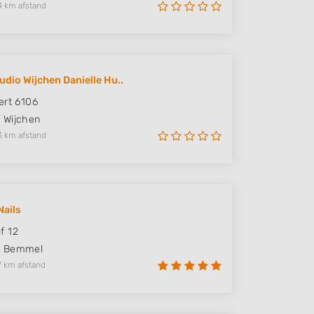
4 km afstand
udio Wijchen Danielle Hu..
ert 6106
V
Wijchen
3 km afstand
Nails
f 12
N
Bemmel
7 km afstand