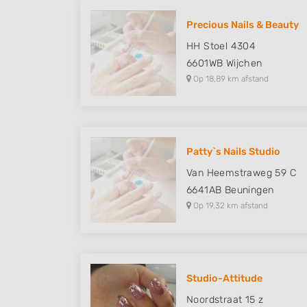
Understand audiences through statistics or combinations of
sources
Precious Nails & Beauty
HH Stoel 4304
Develop and improve services
6601WB
Wijchen
Use limited data to select content
Op 18,89 km afstand
IAB Special Features:
Use precise geolocation data
Identify devices based on information actively requested
Patty`s Nails Studio
Van Heemstraweg 59 C
Non-IAB processing purposes:
6641AB
Beuningen
Necessary
Op 19,32 km afstand
Performance
Functional
Advertising
Studio-Attitude
Noordstraat 15 z