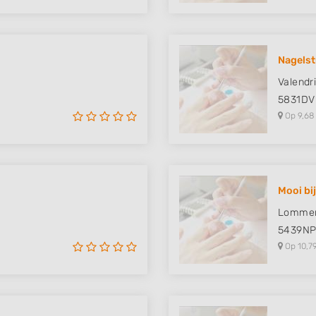
Nagelst
Valendr
5831DV
Op 9,68
Mooi bi
Lommer
5439N
Op 10,7