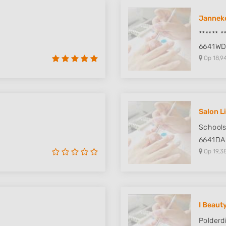
 data from different
Jannek
****** *
6641W
Op 18,9
Salon L
Schools
6641DA
Op 19,3
I Beaut
Polderdi