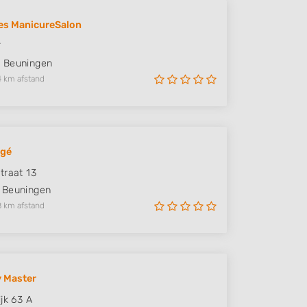
es ManicureSalon
*
D
Beuningen
4 km afstand
igé
traat 13
Beuningen
8 km afstand
y Master
jk 63 A