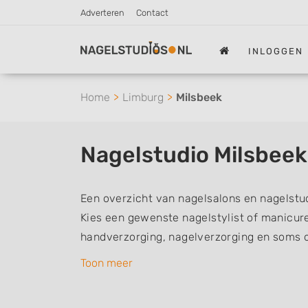
Adverteren
Contact
INLOGGEN
Home
Limburg
Milsbeek
Nagelstudio Milsbeek
Een overzicht van nagelsalons en nagelstud
Kies een gewenste nagelstylist of manicur
handverzorging, nagelverzorging en soms 
nagelstylisten hebben mogelijk een van de 
Toon meer
aantekeningen: Manicure, Pedicure, French
Gelnagels, Nailart, Parrafinebehandeling, 3