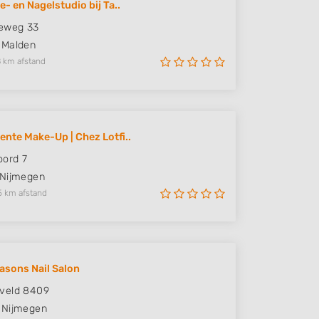
e- en Nagelstudio bij Ta..
seweg 33
Malden
 km afstand
nte Make-Up | Chez Lotfi..
oord 7
Nijmegen
5 km afstand
asons Nail Salon
veld 8409
Nijmegen