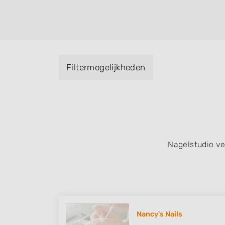
Handmassage. U kunt de zoekresultaten fil
specialisatie filter en u vindt zoekresultate
zuid, west en het centrum) van Milsbeek.
Filtermogelijkheden
Nagelstudio v
Nancy's Nails