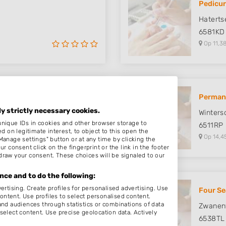
Pedicur
Hatert
6581KD
Op 11,38
Permane
ly strictly necessary cookies.
Winters
unique IDs in cookies and other browser storage to
6511RP
on legitimate interest, to object to this open the
Op 14,4
Manage settings" button or at any time by clicking the
r consent click on the fingerprint or the link in the footer
draw your consent. These choices will be signaled to our
ce and to do the following:
ertising. Create profiles for personalised advertising. Use
Four Se
content. Use profiles to select personalised content.
d audiences through statistics or combinations of data
Zwanen
select content. Use precise geolocation data. Actively
6538TL