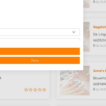
Op 15,2
Nagelst
De Ling
6605D
Op 16,2
Deny
Anne's 
4
Bouwho
6681W
Op 18,8