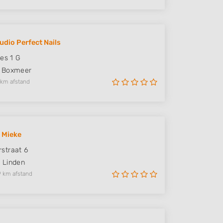
udio Perfect Nails
ies 1 G
Boxmeer
 km afstand
j Mieke
straat 6
P
Linden
9 km afstand