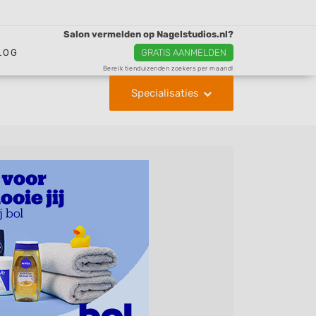
Salon vermelden op Nagelstudios.nl?
LOG
GRATIS AANMELDEN
Bereik tienduizenden zoekers per maand!
Specialisaties