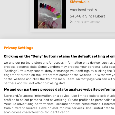
SiëstaNails
Voortsestraat 6
5454GR
Sint Hubert
Op 10,88 km afstand
Privacy Settings
Salon La Mirage
Clicking on the "Deny" button retains the default setting of on
Sweersstraat 54
We and our partners store and/or access information on a device, such as 
6524BM
Nijmegen
process personal data. Some vendors may process your personal data based 
Op 13,73 km afstand
"Settings". You may accept, deny or manage your settings by clicking the "
fingerprint button on the left bottom corner of the website. To withdraw you
of the website and click the My data menu item, on that page you can with
partners and will not affect browsing data.
We and our partners process data to analyze website performan
Store and/or access information on a device. Use limited data to select adv
Het Dames Salonnetje
profiles to select personalised advertising. Create profiles to personalise 
Measure advertising performance. Measure content performance. Understan
Boksdoornstraat 58
from different sources. Develop and improve services. Use limited data to 
6543SH
Nijmegen
scan device characteristics for identification.