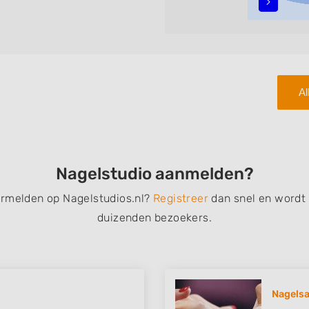
teren met behulp van de
n in iedere wijk (noord, oost,
Al
Nagelstudio aanmelden?
ermelden op Nagelstudios.nl?
Registreer
dan snel en wordt
duizenden bezoekers.
Nagelsa