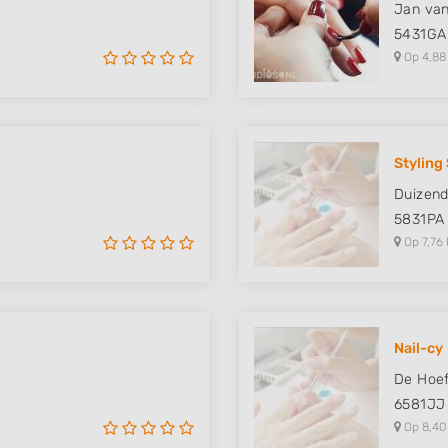
Jan van
5431GA
Op 4,88
Styling
Duizend
5831PA
Op 7,76 
Nail-cy
De Hoe
6581JJ
Op 8,40