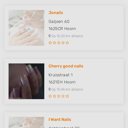
Jonails
Galjoen 60
1625CR
Hoorn
Op 15,30 km afstand
Cherry good nails
Kruisstraat 1
1621EH
Hoorn
Op 15,45 km afstand
I Want Nails