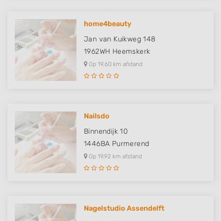
home4beauty
Jan van Kuikweg 148
1962WH
Heemskerk
Op 19,60 km afstand
Nailsdo
Binnendijk 10
1446BA
Purmerend
Op 19,92 km afstand
Nagelstudio Assendelft