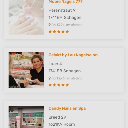
Mooie Nagels 777
Herenstraat 9
1741BM
Schagen
Op 13,94 km afstand
Gelakt by Lau Nagelsalon
Laan 4
1741EB
Schagen
Op 13,96 km afstand
Candy Nails en Spa
Breed 29
1621KA
Hoorn