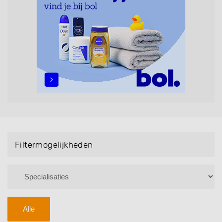
Bruidsnagels en Handmassage. U kunt de
zoekresultaten filteren met behulp van de
specialisatie filter en u vindt zoekresultaten in iedere
wijk (noord, oost, zuid, west en het centrum) van
Heerhugowaard.
Filtermogelijkheden
Alle