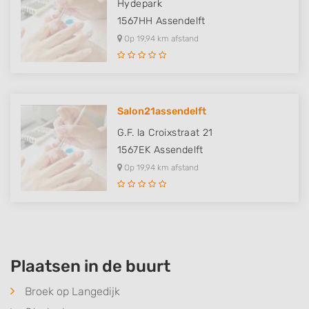
Hydepark
1567HH
Assendelft
Op 19,94 km afstand
Salon21assendelft
G.F. la Croixstraat 21
1567EK
Assendelft
Op 19,94 km afstand
Plaatsen in de buurt
Broek op Langedijk