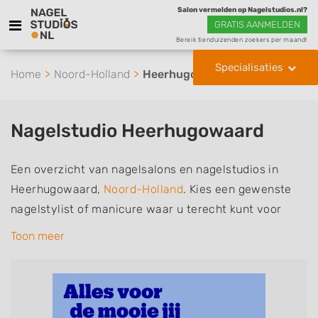
Salon vermelden op Nagelstudios.nl?
GRATIS AANMELDEN
Bereik tienduizenden zoekers per maand!
Specialisaties
Home
Noord-Holland
Heerhugowaard
Nagelstudio Heerhugowaard
Een overzicht van nagelsalons en nagelstudios in
Heerhugowaard,
Noord-Holland
. Kies een gewenste
nagelstylist of manicure waar u terecht kunt voor
handverzorging, nagelverzorging en soms ook
Toon meer
voetverzorging. De nagelstylisten hebben mogelijk
een van de volgende specialisaties of aantekeningen:
Manicure, Pedicure, French Manicure, Acrylnagels,
Gelnagels, Nailart, Parrafinebehandeling, 3D Nailart,