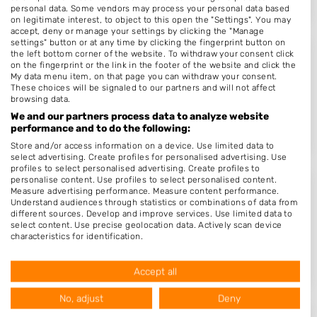
personal data. Some vendors may process your personal data based
on legitimate interest, to object to this open the "Settings". You may
accept, deny or manage your settings by clicking the "Manage
settings" button or at any time by clicking the fingerprint button on
the left bottom corner of the website. To withdraw your consent click
Nailz by M
on the fingerprint or the link in the footer of the website and click the
My data menu item, on that page you can withdraw your consent.
Kwadijk 8
These choices will be signaled to our partners and will not affect
1471CA
Kwadijk
browsing data.
We and our partners process data to analyze website
Op 17,17 km afstand
performance and to do the following:
Store and/or access information on a device. Use limited data to
select advertising. Create profiles for personalised advertising. Use
profiles to select personalised advertising. Create profiles to
personalise content. Use profiles to select personalised content.
Measure advertising performance. Measure content performance.
Prettyone
Understand audiences through statistics or combinations of data from
Nieuwstraat 10
different sources. Develop and improve services. Use limited data to
select content. Use precise geolocation data. Actively scan device
1441CM
Purmerend
characteristics for identification.
Data may be shared outside of the European Union and send to the
Op 18,71 km afstand
USA.
Accept all
Your consent and the cookie policy applies solely to this website/app.
View Partner List (1016 IAB Vendors)
No, adjust
Deny
We use your data for the following purposes: