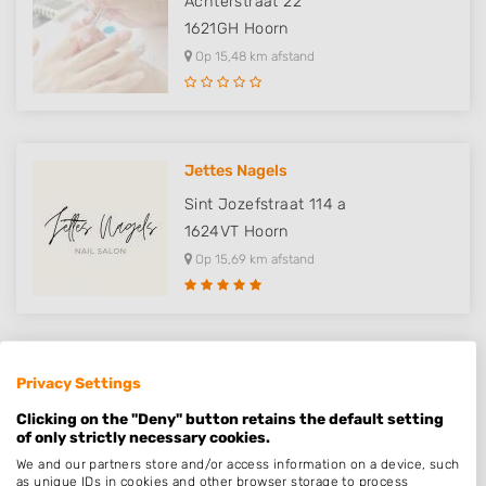
Achterstraat 22
1621GH
Hoorn
Op 15,48 km afstand
Jettes Nagels
Sint Jozefstraat 114 a
1624VT
Hoorn
Op 15,69 km afstand
Healthy Nail Salon
Privacy Settings
Anna van Saksenstraat 21
Clicking on the "Deny" button retains the default setting
1901TH
Castricum
of only strictly necessary cookies.
Op 16,49 km afstand
We and our partners store and/or access information on a device, such
as unique IDs in cookies and other browser storage to process