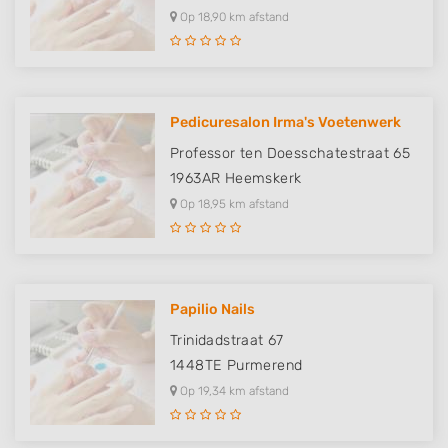
Op 18,90 km afstand
Develop and improve services
Use limited data to select content
IAB Special Features:
Pedicuresalon Irma's Voetenwerk
Use precise geolocation data
Professor ten Doesschatestraat 65
Identify devices based on information
1963AR
Heemskerk
actively requested
Op 18,95 km afstand
Non-IAB processing purposes:
Necessary
Performance
Papilio Nails
Functional
Trinidadstraat 67
1448TE
Purmerend
Advertising
Op 19,34 km afstand