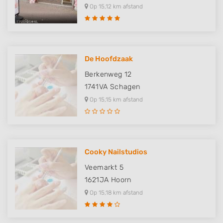
Op 15,12 km afstand
De Hoofdzaak
Berkenweg 12
1741VA
Schagen
Op 15,15 km afstand
Cooky Nailstudios
Veemarkt 5
1621JA
Hoorn
Op 15,18 km afstand