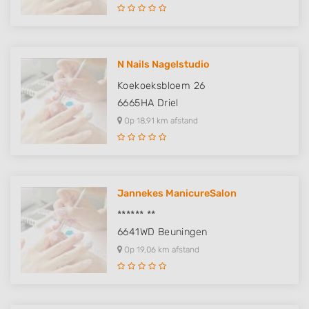
Non-IAB processing purposes:
Necessary
Performance
N Nails Nagelstudio
Koekoeksbloem 26
Functional
6665HA
Driel
Advertising
Op 18,91 km afstand
Jannekes ManicureSalon
****** **
6641WD
Beuningen
Op 19,06 km afstand