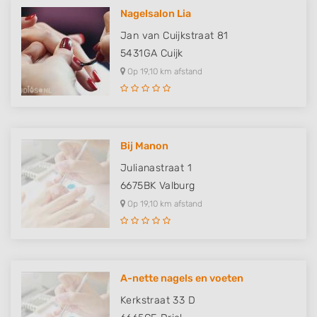
Nagelsalon Lia
Jan van Cuijkstraat 81
5431GA
Cuijk
Op 19,10 km afstand
Bij Manon
Julianastraat 1
6675BK
Valburg
Op 19,10 km afstand
A-nette nagels en voeten
Kerkstraat 33 D