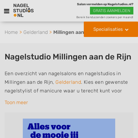
Salon vermelden op Nagelstudios.nl?
GRATIS AANMELDEN
Bereik tienduizenden zoekers per maand!
Specialisaties
Home
Gelderland
Millingen aan de Rijn
Nagelstudio Millingen aan de Rijn
Een overzicht van nagelsalons en nagelstudios in
Millingen aan de Rijn,
Gelderland
. Kies een gewenste
nagelstylist of manicure waar u terecht kunt voor
handverzorging, nagelverzorging en soms ook
Toon meer
voetverzorging. De nagelstylisten hebben mogelijk
een van de volgende specialisaties of aantekeningen:
Manicure, Pedicure, French Manicure, Acrylnagels,
Gelnagels, Nailart, Parrafinebehandeling, 3D Nailart,