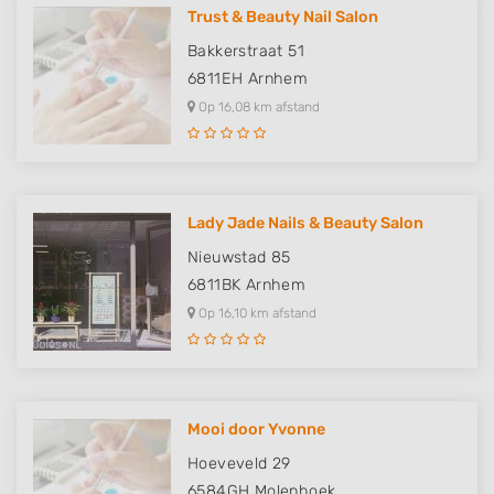
Trust & Beauty Nail Salon
Bakkerstraat 51
6811EH
Arnhem
Op 16,08 km afstand
Lady Jade Nails & Beauty Salon
Nieuwstad 85
6811BK
Arnhem
Op 16,10 km afstand
Mooi door Yvonne
Hoeveveld 29
6584GH
Molenhoek