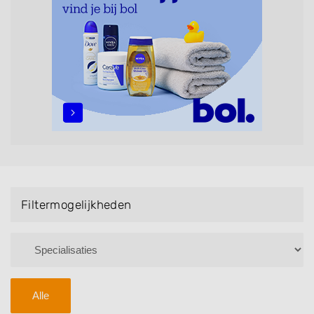
Bruidsnagels en Handmassage. U kunt de
zoekresultaten filteren met behulp van de
specialisatie filter en u vindt zoekresultaten in iedere
wijk (noord, oost, zuid, west en het centrum) van
Millingen aan de Rijn.
Filtermogelijkheden
Alle