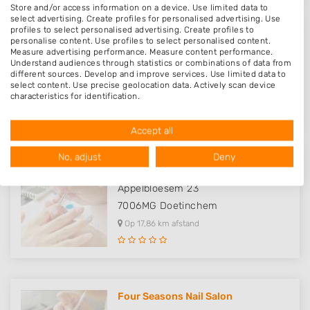
Store and/or access information on a device. Use limited data to
select advertising. Create profiles for personalised advertising. Use
profiles to select personalised advertising. Create profiles to
Pedicure- en Nagelstudio bij Ta..
personalise content. Use profiles to select personalised content.
Measure advertising performance. Measure content performance.
Hatertseweg 33
Understand audiences through statistics or combinations of data from
different sources. Develop and improve services. Use limited data to
6581KD
Malden
select content. Use precise geolocation data. Actively scan device
Op 16,67 km afstand
characteristics for identification.
Data may be shared outside of the European Union and send to the
USA.
Accept all
Your consent and the cookie policy applies solely to this website/app.
View Partner List (1016 IAB Vendors)
No, adjust
Deny
In Balance Doetinchem
We use your data for the following purposes:
IAB processing purposes:
Appelbloesem 23
7006MG
Doetinchem
Store and/or access information on a device
Op 17,86 km afstand
Use limited data to select advertising
Create profiles for personalised advertising
Use profiles to select personalised
Four Seasons Nail Salon
advertising