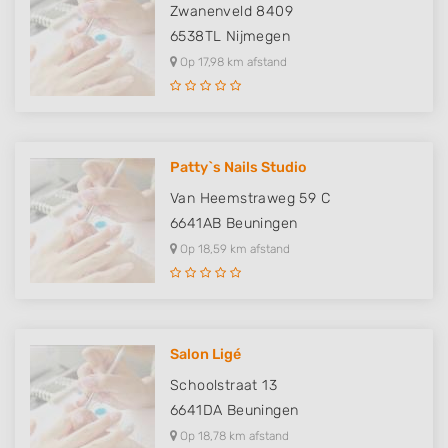
Zwanenveld 8409
Create profiles to personalise content
6538TL
Nijmegen
Op 17,98 km afstand
Use profiles to select personalised content
Measure advertising performance
Measure content performance
Patty`s Nails Studio
Understand audiences through statistics
Van Heemstraweg 59 C
or combinations of data from different
6641AB
Beuningen
sources
Op 18,59 km afstand
Develop and improve services
Use limited data to select content
IAB Special Features:
Salon Ligé
Use precise geolocation data
Schoolstraat 13
6641DA
Beuningen
Identify devices based on information
actively requested
Op 18,78 km afstand