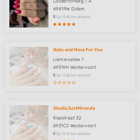
Loilderhofweg 7 A
6941RW
Didam
Op 11,45 km afstand
Nails and More For You
Liemersallee 1
6931KH
Westervoort
Op 11,82 km afstand
StudioJustMiranda
Klapstraat 32
6931CJ
Westervoort
Op 12,41 km afstand