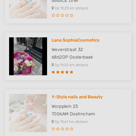
6665CE
Driel
Op 19,29 km afstand
Lana SophiaCosmetics
Weverstraat 32
6862DP
Oosterbeek
Op 19,53 km afstand
Y-Style nails and Beauty
Worpplein 23
7006AM
Doetinchem
Op 19,67 km afstand