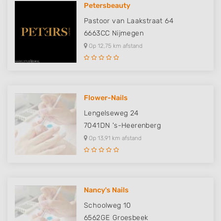
Petersbeauty
Pastoor van Laakstraat 64
6663CC
Nijmegen
Op 12,75 km afstand
Flower-Nails
Lengelseweg 24
7041DN
's-Heerenberg
Op 13,91 km afstand
Nancy's Nails
Schoolweg 10
6562GE
Groesbeek