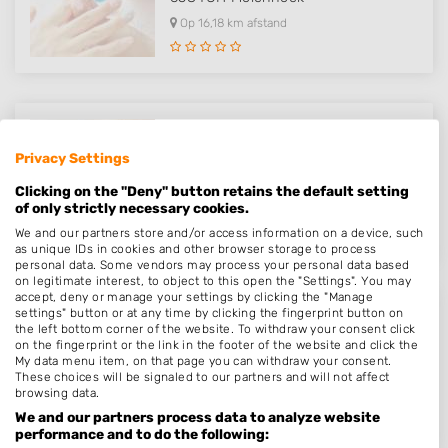
Op 16,18 km afstand
Original Nails
Privacy Settings
Doelenstraat 5
6811CN
Arnhem
Clicking on the "Deny" button retains the default setting
of only strictly necessary cookies.
Op 16,39 km afstand
We and our partners store and/or access information on a device, such
as unique IDs in cookies and other browser storage to process
personal data. Some vendors may process your personal data based
on legitimate interest, to object to this open the "Settings". You may
accept, deny or manage your settings by clicking the "Manage
settings" button or at any time by clicking the fingerprint button on
Nail-cy
the left bottom corner of the website. To withdraw your consent click
on the fingerprint or the link in the footer of the website and click the
De Hoef 34
My data menu item, on that page you can withdraw your consent.
6581JJ
Malden
These choices will be signaled to our partners and will not affect
browsing data.
Op 16,66 km afstand
We and our partners process data to analyze website
performance and to do the following: