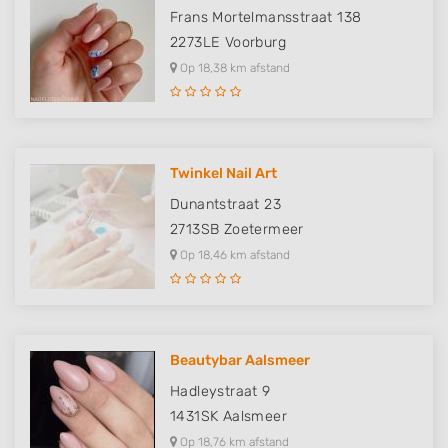
Frans Mortelmansstraat 138
2273LE
Voorburg
Op 18,38 km afstand
Twinkel Nail Art
Dunantstraat 23
2713SB
Zoetermeer
Op 18,46 km afstand
Beautybar Aalsmeer
Hadleystraat 9
1431SK
Aalsmeer
Op 18,76 km afstand