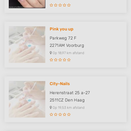
Pink you up
Parkweg 72 F
2271AM
Voorburg
Op 18,97 km afstand
City-Nails
Herenstraat 25 a-27
2511CZ
Den Haag
Op 19,53 km afstand