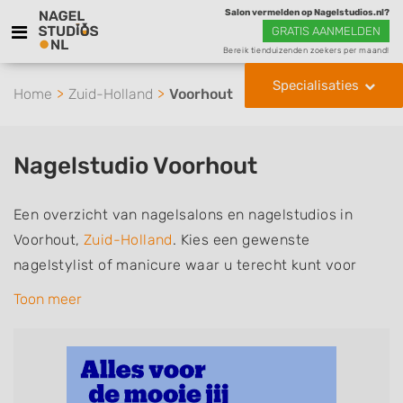
Salon vermelden op Nagelstudios.nl?
GRATIS AANMELDEN
Bereik tienduizenden zoekers per maand!
Specialisaties
Home
Zuid-Holland
Voorhout
Nagelstudio Voorhout
Een overzicht van nagelsalons en nagelstudios in
Voorhout,
Zuid-Holland
. Kies een gewenste
nagelstylist of manicure waar u terecht kunt voor
handverzorging, nagelverzorging en soms ook
Toon meer
voetverzorging. De nagelstylisten hebben mogelijk
een van de volgende specialisaties of aantekeningen:
Manicure, Pedicure, French Manicure, Acrylnagels,
Gelnagels, Nailart, Parrafinebehandeling, 3D Nailart,