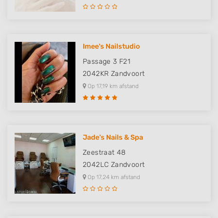
Imee's Nailstudio
Passage 3 F21
2042KR
Zandvoort
Op 17,19 km afstand
Jade's Nails & Spa
Zeestraat 48
2042LC
Zandvoort
Op 17,24 km afstand