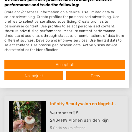
Grevelingen 20
performance and to do the following:
2401DN
Alphen aan den Rijn
Store and/or access information on a device. Use limited data to
select advertising. Create profiles for personalised advertising. Use
Op 13,96 km afstand
profiles to select personalised advertising. Create profiles to
personalise content. Use profiles to select personalised content.
Measure advertising performance. Measure content performance.
Understand audiences through statistics or combinations of data from
different sources. Develop and improve services. Use limited data to
select content. Use precise geolocation data. Actively scan device
BY Mandy
characteristics for identification.
Data may be shared outside of the European Union and send to the
Trekkerstraat 3
USA.
Accept all
2151BM
Nieuw-Vennep
Your consent and the cookie policy applies solely to this website/app.
Op 14,13 km afstand
View Partner List (1016 IAB Vendors)
No, adjust
Deny
We use your data for the following purposes:
IAB processing purposes:
Store and/or access information on a device
Infinity Beautysalon en Nagelst..
Use limited data to select advertising
Warmoezerij 5
2404HW
Alphen aan den Rijn
Create profiles for personalised advertising
Op 14,66 km afstand