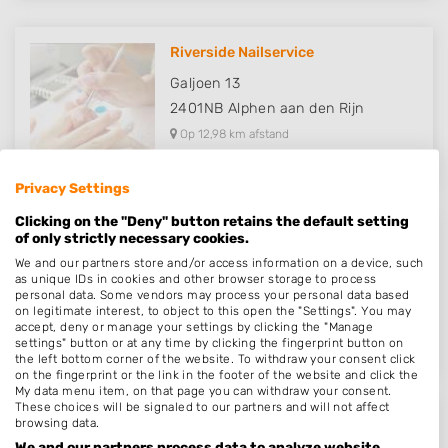
Riverside Nailservice
Galjoen 13
2401NB
Alphen aan den Rijn
Op 12,98 km afstand
Privacy Settings
Clicking on the "Deny" button retains the default setting
of only strictly necessary cookies.
PQ Naildesign
We and our partners store and/or access information on a device, such
Kalkovenweg 21
as unique IDs in cookies and other browser storage to process
2401LJ
Alphen aan den Rijn
personal data. Some vendors may process your personal data based
on legitimate interest, to object to this open the "Settings". You may
Op 13,59 km afstand
accept, deny or manage your settings by clicking the "Manage
settings" button or at any time by clicking the fingerprint button on
the left bottom corner of the website. To withdraw your consent click
on the fingerprint or the link in the footer of the website and click the
My data menu item, on that page you can withdraw your consent.
These choices will be signaled to our partners and will not affect
browsing data.
Natasha's Nagelstudio
We and our partners process data to analyze website