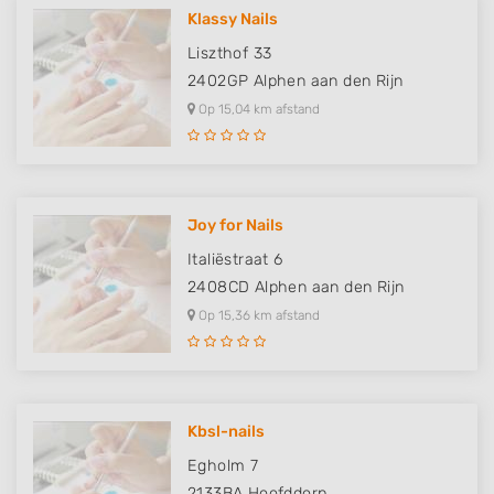
Identify devices based on information
Klassy Nails
actively requested
Liszthof 33
Non-IAB processing purposes:
2402GP
Alphen aan den Rijn
Necessary
Op 15,04 km afstand
Performance
Functional
Joy for Nails
Advertising
Italiëstraat 6
2408CD
Alphen aan den Rijn
Op 15,36 km afstand
Kbsl-nails
Egholm 7
2133BA
Hoofddorp