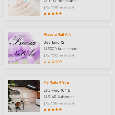
2101JJ
Heemstede
Op 17,48 km afstand
Freesia Nail Art
Geerland 12
1433JR
Kudelstaart
Op 17,52 km afstand
My Nails 4 You
Uiterweg 104 b
1431AR
Aalsmeer
Op 17,86 km afstand