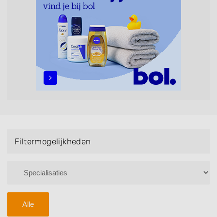
Bruidsnagels en Handmassage. U kunt de
zoekresultaten filteren met behulp van de
specialisatie filter en u vindt zoekresultaten in iedere
wijk (noord, oost, zuid, west en het centrum) van
Voorhout.
Filtermogelijkheden
Alle