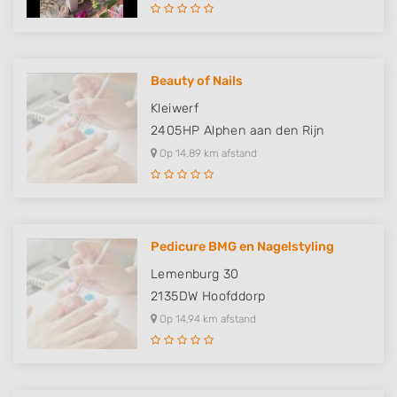
Use profiles to select personalised
advertising
Create profiles to personalise content
Beauty of Nails
Use profiles to select personalised content
Kleiwerf
Measure advertising performance
2405HP
Alphen aan den Rijn
Op 14,89 km afstand
Measure content performance
Understand audiences through statistics
or combinations of data from different
sources
Pedicure BMG en Nagelstyling
Develop and improve services
Lemenburg 30
2135DW
Hoofddorp
Use limited data to select content
Op 14,94 km afstand
IAB Special Features:
Use precise geolocation data