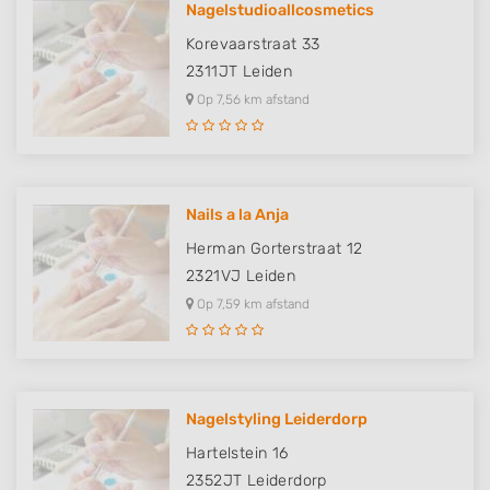
Nagelstudioallcosmetics
Korevaarstraat 33
2311JT
Leiden
Op 7,56 km afstand
Nails a la Anja
Herman Gorterstraat 12
2321VJ
Leiden
Op 7,59 km afstand
Nagelstyling Leiderdorp
Hartelstein 16
2352JT
Leiderdorp