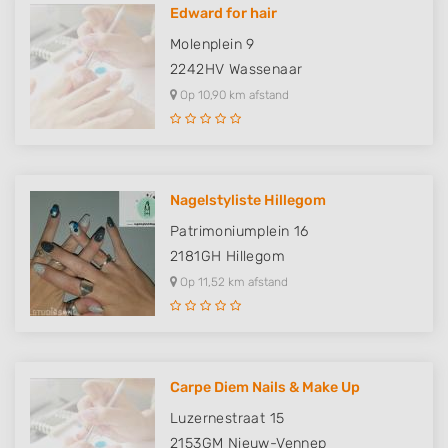
Edward for hair
Molenplein 9
2242HV
Wassenaar
Op 10,90 km afstand
Nagelstyliste Hillegom
Patrimoniumplein 16
2181GH
Hillegom
Op 11,52 km afstand
Carpe Diem Nails & Make Up
Luzernestraat 15
2153GM
Nieuw-Vennep