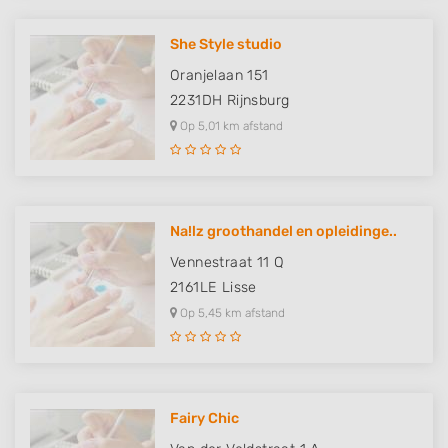
She Style studio
Oranjelaan 151
2231DH
Rijnsburg
Op 5,01 km afstand
Na!lz groothandel en opleidinge..
Vennestraat 11 Q
2161LE
Lisse
Op 5,45 km afstand
Fairy Chic