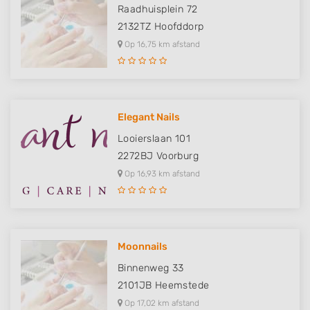
Raadhuisplein 72
2132TZ
Hoofddorp
Op 16,75 km afstand
Elegant Nails
Looierslaan 101
2272BJ
Voorburg
Op 16,93 km afstand
Moonnails
Binnenweg 33
2101JB
Heemstede
Op 17,02 km afstand