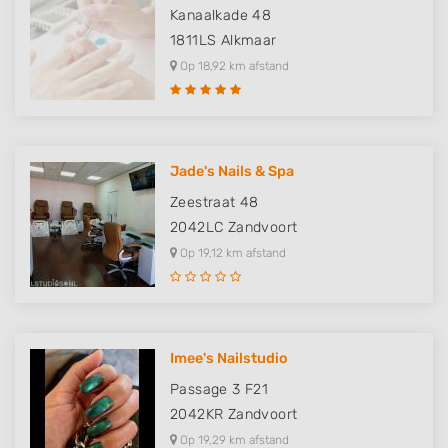
Kanaalkade 48
1811LS
Alkmaar
Op 18,92 km afstand
Jade's Nails & Spa
Zeestraat 48
2042LC
Zandvoort
Op 19,12 km afstand
Imee's Nailstudio
Passage 3 F21
2042KR
Zandvoort
Op 19,29 km afstand