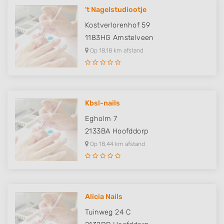
Identify devices based on information
actively requested
't Nagelstudiootje
Kostverlorenhof 59
Non-IAB processing purposes:
1183HG
Amstelveen
Necessary
Op 18,18 km afstand
Performance
Functional
Advertising
Kbsl-nails
Egholm 7
2133BA
Hoofddorp
Op 18,44 km afstand
Alicia Nails
Tuinweg 24 C