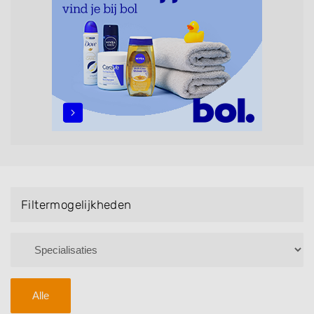
Bruidsnagels en Handmassage. U kunt de
zoekresultaten filteren met behulp van de
specialisatie filter en u vindt zoekresultaten in iedere
wijk (noord, oost, zuid, west en het centrum) van
Westzaan.
Filtermogelijkheden
Alle