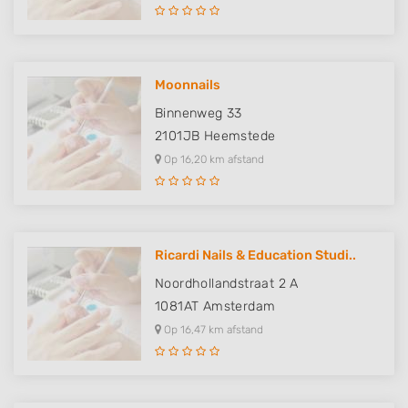
Use profiles to select personalised
advertising
Create profiles to personalise content
Moonnails
Use profiles to select personalised content
Binnenweg 33
Measure advertising performance
2101JB
Heemstede
Op 16,20 km afstand
Measure content performance
Understand audiences through statistics
or combinations of data from different
sources
Ricardi Nails & Education Studi..
Develop and improve services
Noordhollandstraat 2 A
1081AT
Amsterdam
Use limited data to select content
Op 16,47 km afstand
IAB Special Features:
Use precise geolocation data