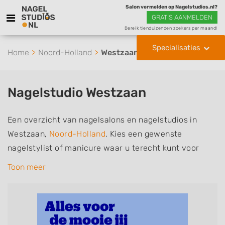
Salon vermelden op Nagelstudios.nl?
GRATIS AANMELDEN
Bereik tienduizenden zoekers per maand!
Specialisaties
Home
Noord-Holland
Westzaan
Nagelstudio Westzaan
Een overzicht van nagelsalons en nagelstudios in
Westzaan,
Noord-Holland
. Kies een gewenste
nagelstylist of manicure waar u terecht kunt voor
handverzorging, nagelverzorging en soms ook
Toon meer
voetverzorging. De nagelstylisten hebben mogelijk
een van de volgende specialisaties of aantekeningen:
Manicure, Pedicure, French Manicure, Acrylnagels,
Gelnagels, Nailart, Parrafinebehandeling, 3D Nailart,