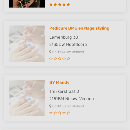
Pedicure BMG en Nagelstyling
Lemenburg 30
2135DW
Hoofddorp
Op 19,44 km afstand
BY Mandy
Trekkerstraat 3
2151BM
Nieuw-Vennep
Op 19,58 km afstand