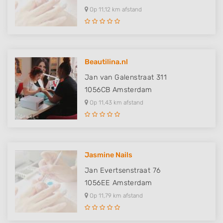
Op 11,12 km afstand
Beautilina.nl
Jan van Galenstraat 311
1056CB
Amsterdam
Op 11,43 km afstand
Jasmine Nails
Jan Evertsenstraat 76
1056EE
Amsterdam
Op 11,79 km afstand