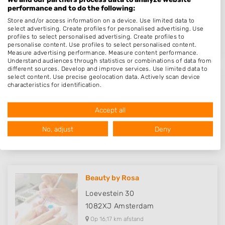
Binnendijk 10
performance and to do the following:
1446BA
Purmerend
Store and/or access information on a device. Use limited data to
select advertising. Create profiles for personalised advertising. Use
Op 15,26 km afstand
profiles to select personalised advertising. Create profiles to
personalise content. Use profiles to select personalised content.
Measure advertising performance. Measure content performance.
Understand audiences through statistics or combinations of data from
different sources. Develop and improve services. Use limited data to
select content. Use precise geolocation data. Actively scan device
Fine Art Nails
characteristics for identification.
Data may be shared outside of the European Union and send to the
Binnenweg 193
USA.
Accept all
2101JJ
Heemstede
Your consent and the cookie policy applies solely to this website/app.
View Partner List (1017 IAB Vendors)
Op 15,78 km afstand
No, adjust
Deny
We use your data for the following purposes:
IAB processing purposes:
Store and/or access information on a device
Beauty by Rosa
Use limited data to select advertising
Loevestein 30
1082XJ
Amsterdam
Create profiles for personalised advertising
Op 16,17 km afstand