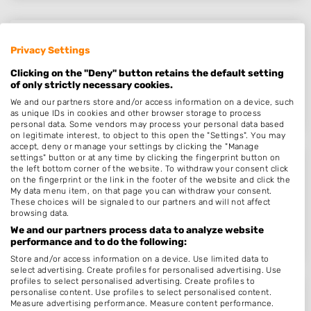
Nailsdo
Privacy Settings
Binnendijk 10
Clicking on the "Deny" button retains the default setting
1446BA
Purmerend
of only strictly necessary cookies.
Op 13,33 km afstand
We and our partners store and/or access information on a device, such
as unique IDs in cookies and other browser storage to process
personal data. Some vendors may process your personal data based
on legitimate interest, to object to this open the "Settings". You may
accept, deny or manage your settings by clicking the "Manage
settings" button or at any time by clicking the fingerprint button on
Nailz by M
the left bottom corner of the website. To withdraw your consent click
on the fingerprint or the link in the footer of the website and click the
Kwadijk 8
My data menu item, on that page you can withdraw your consent.
These choices will be signaled to our partners and will not affect
1471CA
Kwadijk
browsing data.
Op 13,44 km afstand
We and our partners process data to analyze website
performance and to do the following:
Store and/or access information on a device. Use limited data to
select advertising. Create profiles for personalised advertising. Use
profiles to select personalised advertising. Create profiles to
personalise content. Use profiles to select personalised content.
Healthy Nail Salon
Measure advertising performance. Measure content performance.