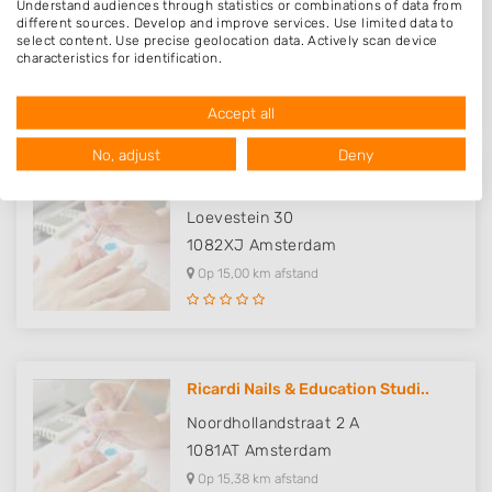
Understand audiences through statistics or combinations of data from
Anna van Saksenstraat 21
different sources. Develop and improve services. Use limited data to
1901TH
Castricum
select content. Use precise geolocation data. Actively scan device
characteristics for identification.
Op 14,02 km afstand
Data may be shared outside of the European Union and send to the
USA.
Accept all
Your consent and the cookie policy applies solely to this website/app.
View Partner List (1016 IAB Vendors)
No, adjust
Deny
We use your data for the following purposes:
Beauty by Rosa
IAB processing purposes:
Loevestein 30
Store and/or access information on a device
1082XJ
Amsterdam
Op 15,00 km afstand
Use limited data to select advertising
Create profiles for personalised advertising
Use profiles to select personalised
Ricardi Nails & Education Studi..
advertising
Noordhollandstraat 2 A
Create profiles to personalise content
1081AT
Amsterdam
Use profiles to select personalised content
Op 15,38 km afstand