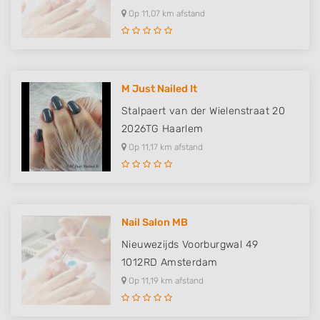
Op 11,07 km afstand
M Just Nailed It
Stalpaert van der Wielenstraat 20
2026TG
Haarlem
Op 11,17 km afstand
Nail Salon MB
Nieuwezijds Voorburgwal 49
1012RD
Amsterdam
Op 11,19 km afstand