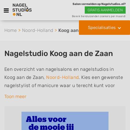
Salon vermelden op Nagelstudios.nl?
GRATIS AANMELDEN
Bereik tienduizenden zoekers per maand!
Specialisaties
Home
Noord-Holland
Koog aan de Zaan
Nagelstudio Koog aan de Zaan
Een overzicht van nagelsalons en nagelstudios in
Koog aan de Zaan,
Noord-Holland
. Kies een gewenste
nagelstylist of manicure waar u terecht kunt voor
handverzorging, nagelverzorging en soms ook
Toon meer
voetverzorging. De nagelstylisten hebben mogelijk
een van de volgende specialisaties of aantekeningen:
Manicure, Pedicure, French Manicure, Acrylnagels,
Gelnagels, Nailart, Parrafinebehandeling, 3D Nailart,