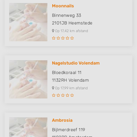
Performance
Moonnails
Functional
Binnenweg 33
2101JB
Heemstede
Advertising
Op 17,42 km afstand
Nagelstudio Volendam
Bloedkoraal 11
1132RH
Volendam
Op 17,99 km afstand
Ambrosia
Bijlmerdreef 119