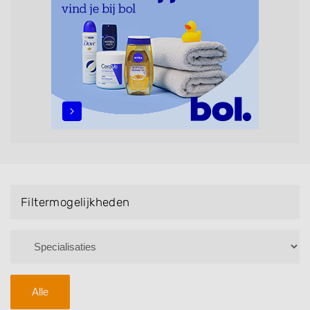
Bruidsnagels en Handmassage. U kunt de
zoekresultaten filteren met behulp van de
specialisatie filter en u vindt zoekresultaten in iedere
wijk (noord, oost, zuid, west en het centrum) van Koog
aan de Zaan.
Filtermogelijkheden
Alle