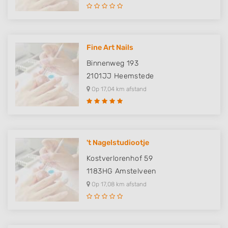
Measure advertising performance
Measure content performance
Fine Art Nails
Understand audiences through statistics
Binnenweg 193
or combinations of data from different
sources
2101JJ
Heemstede
Op 17,04 km afstand
Develop and improve services
Use limited data to select content
IAB Special Features:
't Nagelstudiootje
Use precise geolocation data
Kostverlorenhof 59
Identify devices based on information
1183HG
Amstelveen
actively requested
Op 17,08 km afstand
Non-IAB processing purposes:
Necessary